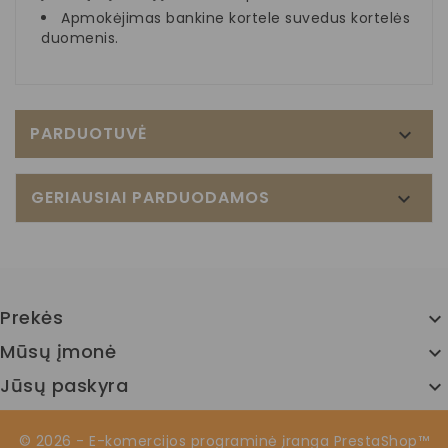
Apmokėjimas bankine kortele suvedus kortelės
duomenis.
PARDUOTUVĖ

GERIAUSIAI PARDUODAMOS

Prekės

Mūsų įmonė

Jūsų paskyra

© 2026 - E-komercijos programinė įranga PrestaShop™