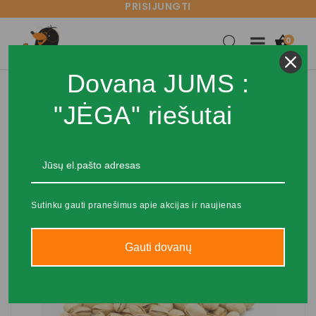
PRISIJUNGTI

0
Dovana JUMS :
"JĖGA" riešutai
Sutinku gauti pranešimus apie akcijas ir naujienas
Gauti dovanų