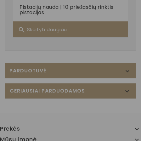
Pistacijų nauda | 10 priežasčių rinktis
pistacijas
search
Skaityti daugiau
PARDUOTUVĖ

GERIAUSIAI PARDUODAMOS

Prekės

Mūsų įmonė
