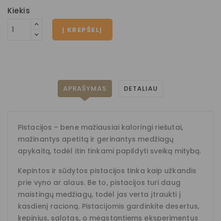
Kiekis
Į KREPŠELĮ
APRAŠYMAS
DETALIAU
Pistacijos – bene mažiausiai kaloringi riešutai,
mažinantys apetitą ir gerinantys medžiagų
apykaitą, todėl itin tinkami papildyti sveiką mitybą.
Kepintos ir sūdytos pistacijos tinka kaip užkandis
prie vyno ar alaus. Be to, pistacijos turi daug
maistingų medžiagų, todėl jas verta įtraukti į
kasdienį racioną. Pistacijomis gardinkite desertus,
kepinius, salotas, o mėgstantiems eksperimentus