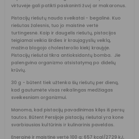
virtuvėje gali patikti paskaninti žuvį ar makaronus.
Pistacijų riešutų nauda sveikatai - begalinė. Kuo
riešutas žalesnis, tuo jo maistinė vertė
turtingesnė. Kaip ir daugelis riešutų, pistacijos
teigiamai veikia širdies ir kraujagyslių veiklą,
mažina blogojo cholesterolio kiekį kraujyje.
Pistacijų riešutai tikra antioksidantų bomba. Jie
palengvina organizmo atsistatymą po didelių
krūvių.
30 g - būtent tiek užtenka šių riešutų per dieną,
kad gautumėte visas reikalingas medžiagas
sveikesniam organizmui.
Manoma, kad pistacijų pavadinimas kilęs iš persų
tautos. Būtent Persijoje pistacijų riešutai yra kone
svarbiausias kultūrinis ir kulinarinis paveldas.
Energinė ir maistinė vertė 100 g: 657 kcal/2729 kJ,