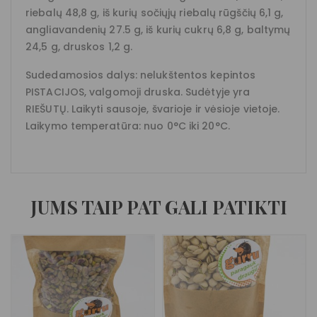
riebalų 48,8 g, iš kurių sočiųjų riebalų rūgščių 6,1 g,
angliavandenių 27.5 g, iš kurių cukrų 6,8 g, baltymų
24,5 g, druskos 1,2 g.
Sudedamosios dalys: nelukštentos kepintos
PISTACIJOS, valgomoji druska. Sudėtyje yra
RIEŠUTŲ. Laikyti sausoje, švarioje ir vėsioje vietoje.
Laikymo temperatūra: nuo 0°C iki 20°C.
JUMS TAIP PAT GALI PATIKTI