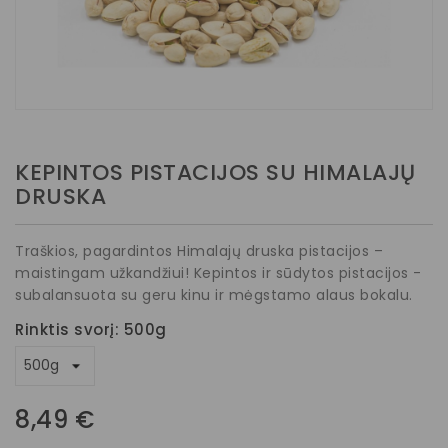
KEPINTOS PISTACIJOS SU HIMALAJŲ
DRUSKA
Traškios, pagardintos Himalajų druska pistacijos –
maistingam užkandžiui! Kepintos ir sūdytos pistacijos -
subalansuota su geru kinu ir mėgstamo alaus bokalu.
Rinktis svorį: 500g
8,49 €