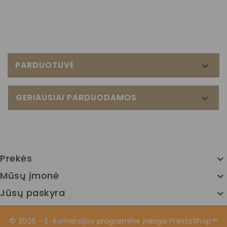
PARDUOTUVĖ

GERIAUSIAI PARDUODAMOS

Prekės

Mūsų įmonė

Jūsų paskyra

© 2026 - E-komercijos programinė įranga PrestaShop™