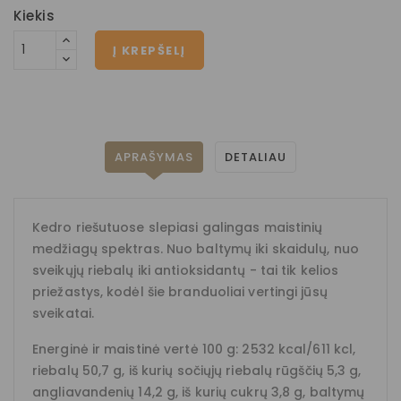
Kiekis
Į KREPŠELĮ
APRAŠYMAS
DETALIAU
Kedro riešutuose slepiasi galingas maistinių
medžiagų spektras. Nuo baltymų iki skaidulų, nuo
sveikųjų riebalų iki antioksidantų - tai tik kelios
priežastys, kodėl šie branduoliai vertingi jūsų
sveikatai.
Energinė ir maistinė vertė 100 g: 2532 kcal/611 kcl,
riebalų 50,7 g, iš kurių sočiųjų riebalų rūgščių 5,3 g,
angliavandenių 14,2 g, iš kurių cukrų 3,8 g, baltymų