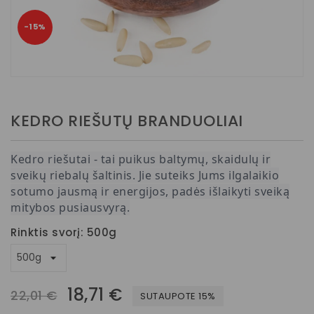
−15%
KEDRO RIEŠUTŲ BRANDUOLIAI
Kedro riešutai - tai puikus baltymų, skaidulų ir
sveikų riebalų šaltinis. Jie suteiks Jums ilgalaikio
sotumo jausmą ir energijos, padės išlaikyti sveiką
mitybos pusiausvyrą.
Rinktis svorį: 500g
18,71 €
22,01 €
SUTAUPOTE 15%