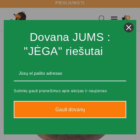
PRISIJUNGTI

0
Dovana JUMS :
"JĖGA" riešutai
Sutinku gauti pranešimus apie akcijas ir naujienas
Gauti dovanų