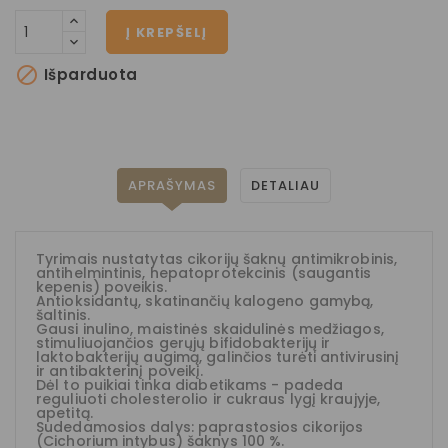
Į KREPŠELĮ

Išparduota
APRAŠYMAS
DETALIAU
Tyrimais nustatytas cikorijų šaknų antimikrobinis,
antihelmintinis, hepatoprotekcinis (saugantis
kepenis) poveikis.
Antioksidantų, skatinančių kalogeno gamybą,
šaltinis.
Gausi inulino, maistinės skaidulinės medžiagos,
stimuliuojančios gerųjų bifidobakterijų ir
laktobakterijų augimą, galinčios turėti antivirusinį
ir antibakterinį poveikį.
Dėl to puikiai tinka diabetikams - padeda
reguliuoti cholesterolio ir cukraus lygį kraujyje,
apetitą.
Sudedamosios dalys: paprastosios cikorijos
(Cichorium intybus) šaknys 100 %.