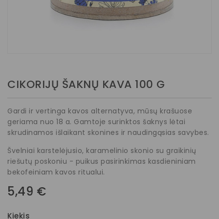
CIKORIJŲ ŠAKNŲ KAVA 100 G
Gardi ir vertinga kavos alternatyva, mūsų krašuose
geriama nuo 18 a. Gamtoje surinktos šaknys lėtai
skrudinamos išlaikant skonines ir naudingąsias savybes.
Švelniai karstelėjusio, karamelinio skonio su graikinių
riešutų poskoniu - puikus pasirinkimas kasdieniniam
bekofeiniam kavos ritualui.
5,49 €
Kiekis