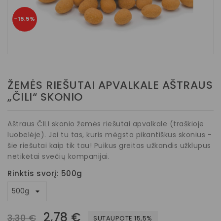
−15,5%
ŽEMĖS RIEŠUTAI APVALKALE AŠTRAUS
„ČILI“ SKONIO
Aštraus ČILI skonio žemės riešutai apvalkale (traškioje
luobelėje). Jei tu tas, kuris mėgsta pikantiškus skonius -
šie riešutai kaip tik tau! Puikus greitas užkandis užklupus
netikėtai svečių kompanijai.
Rinktis svorį: 500g
2,78 €
3,30 €
SUTAUPOTE 15,5%