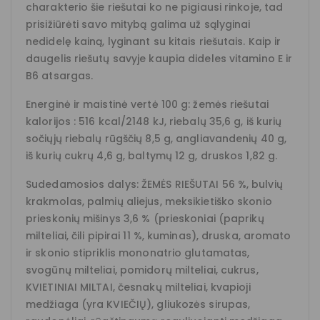
charakterio šie riešutai ko ne pigiausi rinkoje, tad
prisižiūrėti savo mitybą galima už sąlyginai
nedidelę kainą, lyginant su kitais riešutais. Kaip ir
daugelis riešutų savyje kaupia dideles vitamino E ir
B6 atsargas.
Energinė ir maistinė vertė 100 g: žemės riešutai
kalorijos : 516 kcal/2148 kJ, riebalų 35,6 g, iš kurių
sočiųjų riebalų rūgščių 8,5 g, angliavandenių 40 g,
iš kurių cukrų 4,6 g, baltymų 12 g, druskos 1,82 g.
Sudedamosios dalys: ŽEMĖS RIEŠUTAI 56 %, bulvių
krakmolas, palmių aliejus, meksikietiško skonio
prieskonių mišinys 3,6 % (prieskoniai (paprikų
milteliai, čili pipirai 11 %, kuminas), druska, aromato
ir skonio stipriklis mononatrio glutamatas,
svogūnų milteliai, pomidorų milteliai, cukrus,
KVIETINIAI MILTAI, česnakų milteliai, kvapioji
medžiaga (yra KVIEČIŲ), gliukozės sirupas,