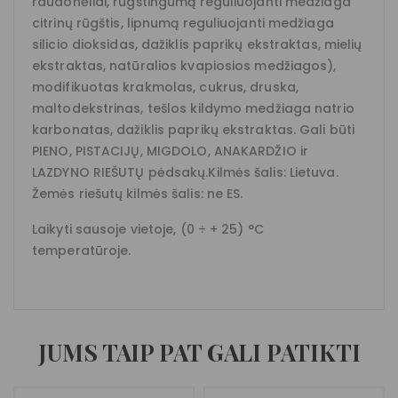
raudonėliai, rūgštingumą reguliuojanti medžiaga
citrinų rūgštis, lipnumą reguliuojanti medžiaga
silicio dioksidas, dažiklis paprikų ekstraktas, mielių
ekstraktas, natūralios kvapiosios medžiagos),
modifikuotas krakmolas, cukrus, druska,
maltodekstrinas, tešlos kildymo medžiaga natrio
karbonatas, dažiklis paprikų ekstraktas. Gali būti
PIENO, PISTACIJŲ, MIGDOLO, ANAKARDŽIO ir
LAZDYNO RIEŠUTŲ pėdsakų.Kilmės šalis: Lietuva.
Žemės riešutų kilmės šalis: ne ES.
Laikyti sausoje vietoje, (0 ÷ + 25) °C
temperatūroje.
JUMS TAIP PAT GALI PATIKTI