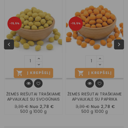
−15,5%
−15,5%


Į KREPŠELĮ
Į KREPŠELĮ
ŽEMĖS RIEŠUTAI TRAŠKIAME
ŽEMĖS RIEŠUTAI TRAŠKIAME
APVALKALE SU SVOGŪNAIS
APVALKALE SU PAPRIKA
3,30 €
Nuo 2,78 €
3,30 €
Nuo 2,78 €
500 g 1000 g
500 g 1000 g