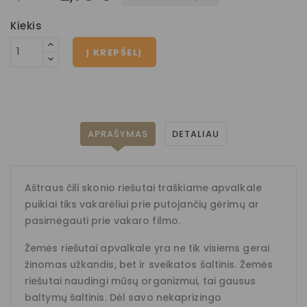
Kiekis
Į KREPŠELĮ
APRAŠYMAS
DETALIAU
Aštraus čili skonio riešutai traškiame apvalkale
puikiai tiks vakarėliui prie putojančių gėrimų ar
pasimėgauti prie vakaro filmo.
Žemės riešutai apvalkale yra ne tik visiems gerai
žinomas užkandis, bet ir sveikatos šaltinis. Žemės
riešutai naudingi mūsų organizmui, tai gausus
baltymų šaltinis. Dėl savo nekaprizingo