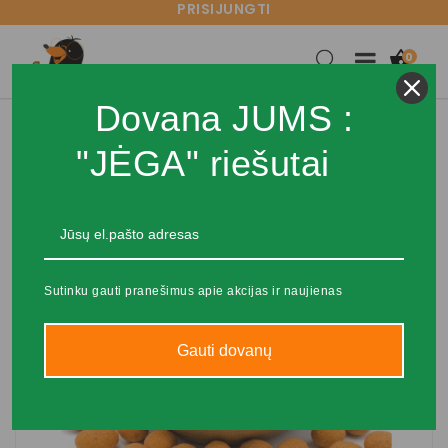
PRISIJUNGTI

0
Dovana JUMS :
"JĖGA" riešutai
Sutinku gauti pranešimus apie akcijas ir naujienas
Gauti dovanų