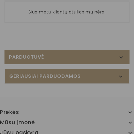
Šiuo metu klientų atsiliepimų nėra.
PARDUOTUVĖ

GERIAUSIAI PARDUODAMOS

Prekės

Mūsų įmonė

Jūsų paskyra
