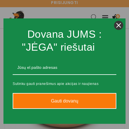
PRISIJUNGTI

0
Dovana JUMS :
"JĖGA" riešutai
Sutinku gauti pranešimus apie akcijas ir naujienas
Gauti dovanų