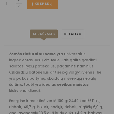
Į KREPŠELĮ
APRAŠYMAS
DETALIAU
Žemės riešutai su odele
yra universalus
ingredientas Jūsų virtuvėje. Jais galite gardinti
salotas, ryžių patiekalus, pagaminti naminius
užkandžių batonėlius ar tiesiog valgyti vienus. Jie
yra puikus baltymų, skaidulų ir sveikųjų riebalų
šaltinis, todėl yra idealus
sveikas maistas
kiekvienai dienai.
Energinė ir maistinė vertė 100 g: 2449 kcal/611 kJ,
riebalų 49,7 g, iš kurių sočiųjų riebalų rūgščių 6,9 g,
angliavandenių 13,5 g, iš kurių cukrų 4,2 g, baltymų