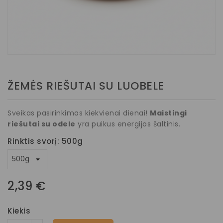
ŽEMĖS RIEŠUTAI SU LUOBELE
Sveikas pasirinkimas kiekvienai dienai!
Maistingi
riešutai su odele
yra puikus energijos šaltinis.
Rinktis svorį: 500g
2,39 €
Kiekis