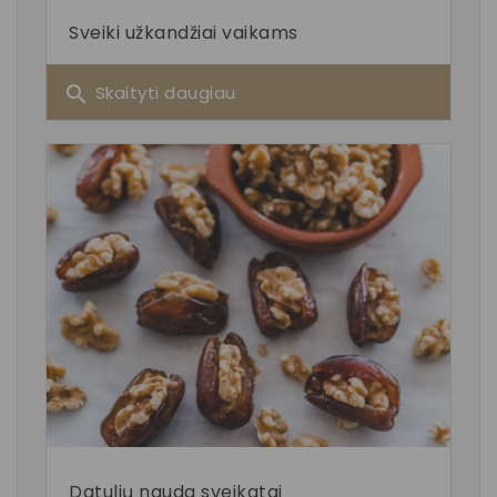
Sveiki užkandžiai vaikams
search
Skaityti daugiau
Datulių nauda sveikatai