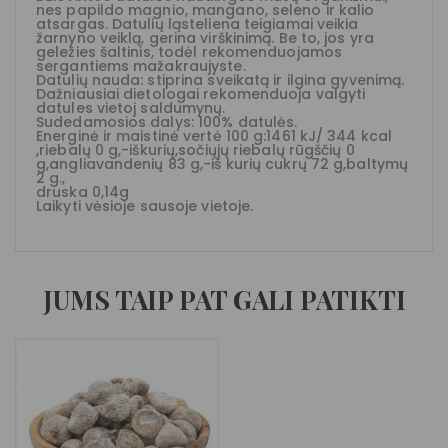
nes papildo magnio, mangano, seleno ir kalio
atsargas. Datulių ląsteliena teigiamai veikia
žarnyno veiklą, gerina virškinimą. Be to, jos yra
geležies šaltinis, todėl rekomenduojamos
sergantiems mažakraujyste.
Datulių nauda: stiprina sveikatą ir ilgina gyvenimą.
Dažniausiai dietologai rekomenduoja valgyti
datules vietoj saldumynų.
Sudedamosios dalys: 100% datulės.
Energinė ir maistinė vertė 100 g:1461 kJ/ 344 kcal
,riebalų 0 g,-iškurių,sočiųjų riebalų rūgščių 0
g,angliavandenių 83 g,-iš kurių cukrų 72 g,baltymų
2 g.,
druska 0,14g
Laikyti vėsioje sausoje vietoje.
JUMS TAIP PAT GALI PATIKTI