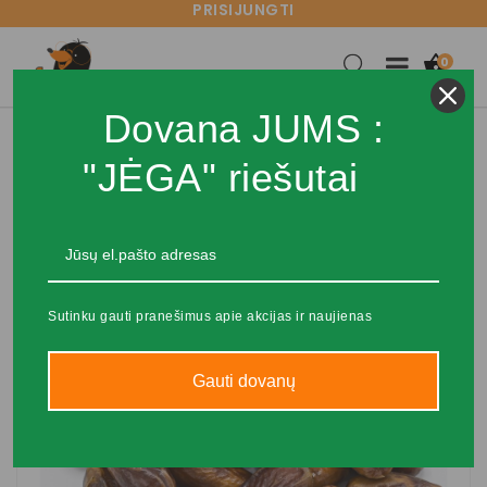
PRISIJUNGTI

0
Dovana JUMS :
"JĖGA" riešutai
Sutinku gauti pranešimus apie akcijas ir naujienas
Gauti dovanų