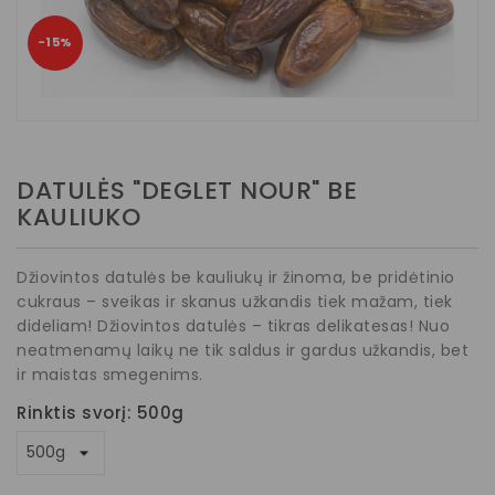
−15%
DATULĖS "DEGLET NOUR" BE
KAULIUKO
Džiovintos datulės be kauliukų ir žinoma, be pridėtinio
cukraus – sveikas ir skanus užkandis tiek mažam, tiek
dideliam! Džiovintos datulės – tikras delikatesas! Nuo
neatmenamų laikų ne tik saldus ir gardus užkandis, bet
ir maistas smegenims.
Rinktis svorį: 500g