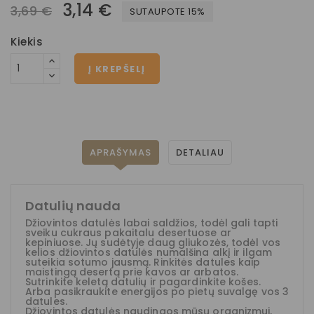
3,14 €
3,69 €
SUTAUPOTE 15%
Kiekis
Į KREPŠELĮ
APRAŠYMAS
DETALIAU
Datulių nauda
Džiovintos datulės labai saldžios, todėl gali tapti
sveiku cukraus pakaitalu desertuose ar
kepiniuose. Jų sudėtyje daug gliukozės, todėl vos
kelios džiovintos datulės numalšina alkį ir ilgam
suteikia sotumo jausmą. Rinkitės datules kaip
maistingą desertą prie kavos ar arbatos.
Sutrinkite keletą datulių ir pagardinkite košes.
Arba pasikraukite energijos po pietų suvalgę vos 3
datules.
Džiovintos datulės naudingos mūsų organizmui,