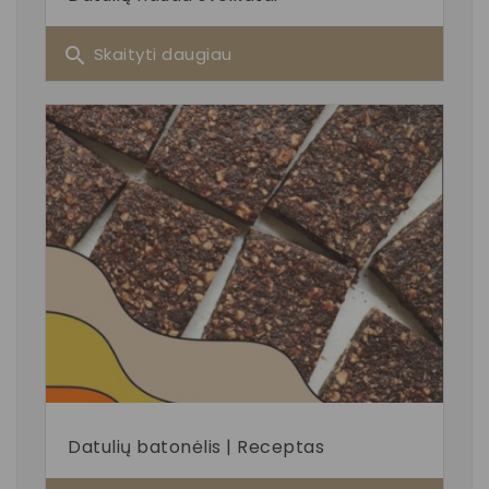
search
Skaityti daugiau
Datulių batonėlis | Receptas